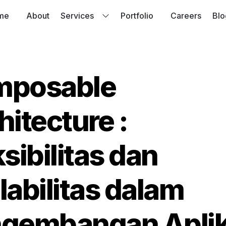
me
About
Services
Portfolio
Careers
Blo
posable 
itecture : 
sibilitas dan 
labilitas dalam 
gembangan Aplik