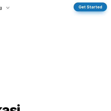
Get Started
g
asi