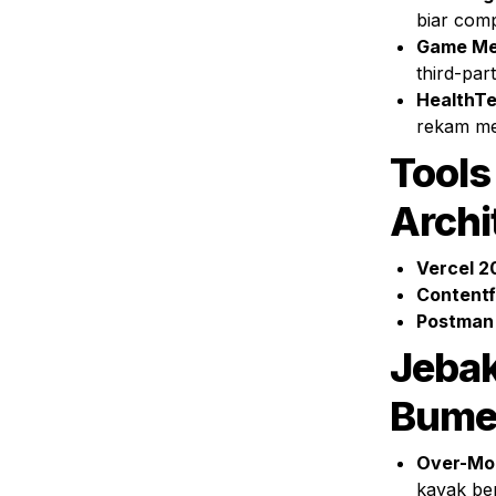
biar comp
Game Me
third-part
HealthT
rekam me
Tools
Archi
Vercel 2
Contentf
Postman
Jebak
Bume
Over-Mod
kayak be