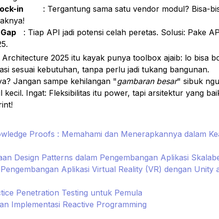
ock-in
	: Tergantung sama satu vendor modul? Bisa-bisa harga 
naknya!
 Gap
	: Tiap API jadi potensi celah peretas. Solusi: Pake API Security 
5.
rchitecture 2025 itu kayak punya toolbox ajaib: lo bisa b
asi sesuai kebutuhan, tanpa perlu jadi tukang bangunan. 
a? Jangan sampe kehilangan "
gambaran besar
" sibuk ngu
ecil. Ingat: Fleksibilitas itu power, tapi arsitektur yang baik
int!
wledge Proofs : Memahami dan Menerapkannya dalam Ke
an Design Patterns dalam Pengembangan Aplikasi Skalabe
engembangan Aplikasi Virtual Reality (VR) dengan Unity a
tice Penetration Testing untuk Pemula
an Implementasi Reactive Programming