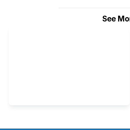
See Mor
AI untuk Business Owner : 
Bukan Ganti Manusia, Tapi 
Bikin Manusia Lebih Fokus