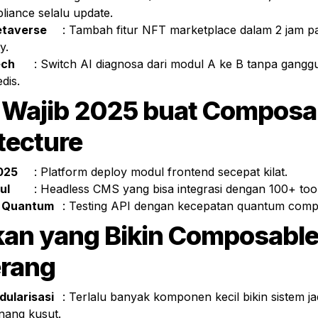
liance selalu update.
taverse
	: Tambah fitur NFT marketplace dalam 2 jam pake modul 
y.
ech
	: Switch AI diagnosa dari modul A ke B tanpa ganggu sistem 
dis.
 Wajib 2025 buat Composab
tecture
025
	: Platform deploy modul frontend secepat kilat.
ul
	: Headless CMS yang bisa integrasi dengan 100+ tool
 Quantum
	: Testing API dengan kecepatan quantum comp
an yang Bikin Composable 
rang
ularisasi
	: Terlalu banyak komponen kecil bikin sistem jadi ribet 
nang kusut.