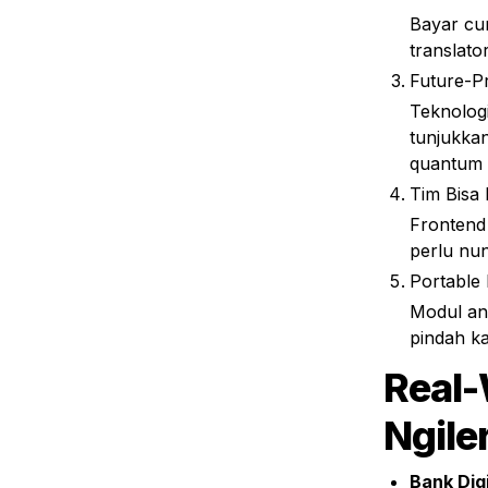
Bayar cu
translat
Future-P
Teknolog
tunjukka
quantum 
Tim Bisa 
Frontend
perlu nu
Portable 
Modul an
pindah ka
Real-
Ngile
Bank Digi