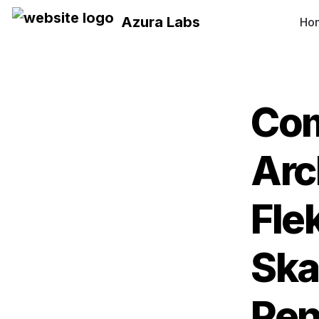
Azura Labs
Ho
Com
Arch
Flek
Ska
Pen