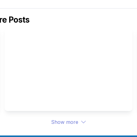
e Posts
Studi Kasus : Monitoring 
Penjualan & Operasional 
Tanpa Harus Menunggu 
Laporan Akhir Bulan
Show more