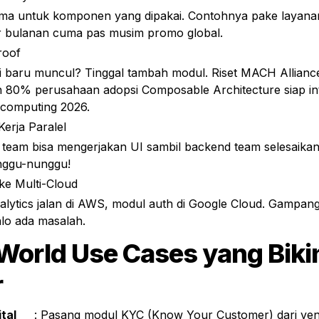
ma untuk komponen yang dipakai. Contohnya pake layanan
or bulanan cuma pas musim promo global.
roof
i baru muncul? Tinggal tambah modul. Riset MACH Allianc
n 80% perusahaan adopsi Composable Architecture siap int
computing 2026.
Kerja Paralel
 team bisa mengerjakan UI sambil backend team selesaika
nggu-nunggu!
ke Multi-Cloud
alytics jalan di AWS, modul auth di Google Cloud. Gampan
lo ada masalah.
World Use Cases yang Bikin
r
tal
	: Pasang modul KYC (Know Your Customer) dari vendor khusus, 