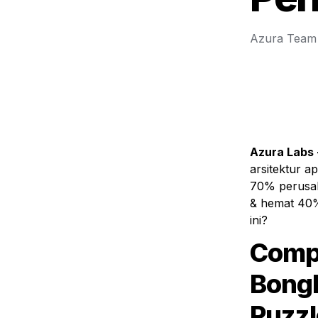
Azura Team
Azura Labs 
arsitektur a
70% perusaha
& hemat 40% 
ini?
Compo
Bongk
Puzzl