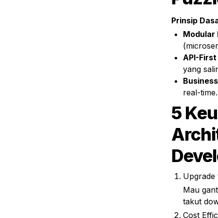
Prinsip Das
Modular 
(microser
API-Firs
yang sali
Business
real-time.
5 Keu
Archi
Devel
Upgrade 
Mau ganti
takut dow
Cost Effi