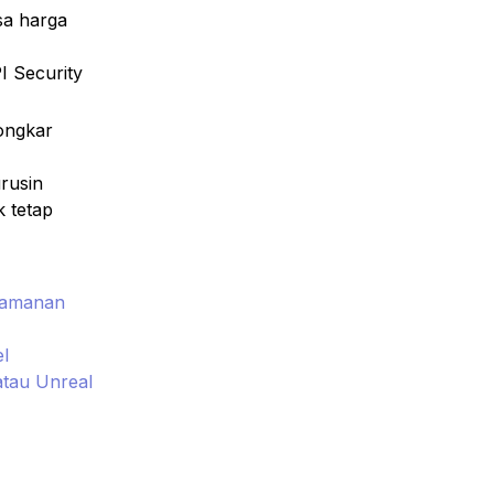
ongkar 
rusin 
 tetap 
amanan 
l
tau Unreal 