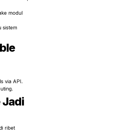
le 
s via API.
uting.
Jadi 