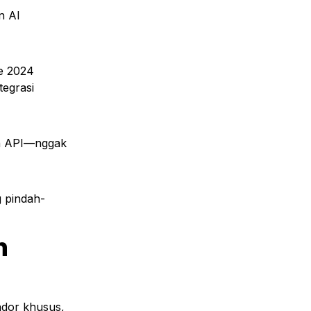
 AI 
e 2024 
egrasi 
n API—nggak 
g pindah-
 