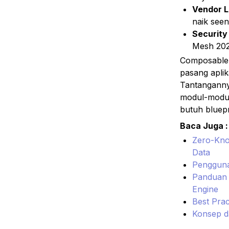
Vendor L
naik see
Security
Mesh 202
Composable A
pasang aplik
Tantanganny
modul-modul k
butuh bluepr
Baca Juga :
Zero-Kno
Data
Pengguna
Panduan P
Engine
Best Prac
Konsep d