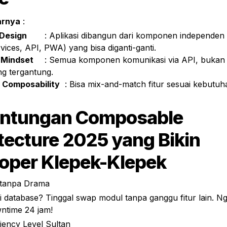
arnya
 :
Design
	: Aplikasi dibangun dari komponen independen 
vices, API, PWA) yang bisa diganti-ganti.
t Mindset
	: Semua komponen komunikasi via API, bukan kode kusut 
ng tergantung.
 Composability
	: Bisa mix-and-match fitur sesuai kebutuhan bisnis 
ntungan Composable 
tecture 2025 yang Bikin 
oper Klepek-Klepek
tanpa Drama
 database? Tinggal swap modul tanpa ganggu fitur lain. Ng
ntime 24 jam!
ciency Level Sultan