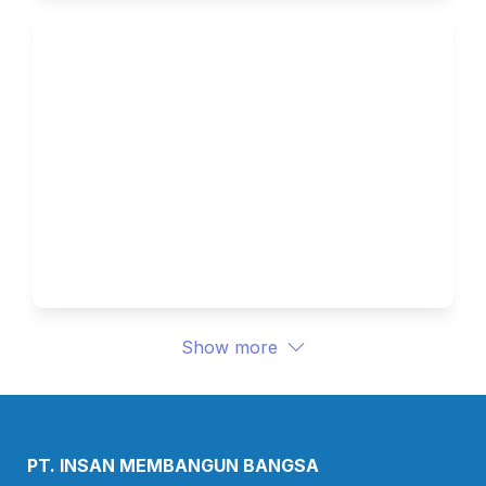
Dari Data Jadi Insight, Kenapa 
Banyak Bisnis Gagal 
Memanfaatkan Data Mereka 
Sendiri
Show more
PT. INSAN MEMBANGUN BANGSA