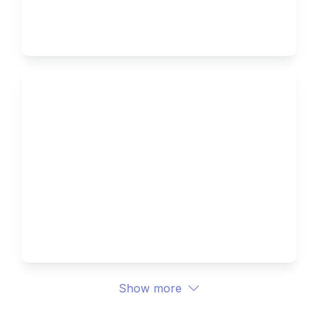
Akhir Bulan
Dari Data Jadi Insight, Kenapa 
Banyak Bisnis Gagal 
Memanfaatkan Data Mereka 
Sendiri
Show more