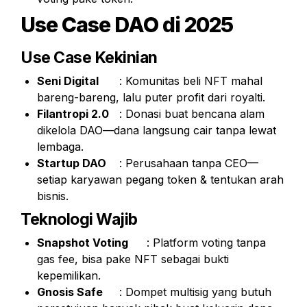
Use Case DAO di 2025
Use Case Kekinian
Seni Digital
	: Komunitas beli NFT mahal 
bareng-bareng, lalu puter profit dari royalti.
Filantropi 2.0
	: Donasi buat bencana alam 
dikelola DAO—dana langsung cair tanpa lewat 
lembaga.
Startup DAO
	: Perusahaan tanpa CEO—
setiap karyawan pegang token & tentukan arah 
bisnis.
Teknologi Wajib
Snapshot Voting
	: Platform voting tanpa 
gas fee, bisa pake NFT sebagai bukti 
kepemilikan.
Gnosis Safe
	: Dompet multisig yang butuh 