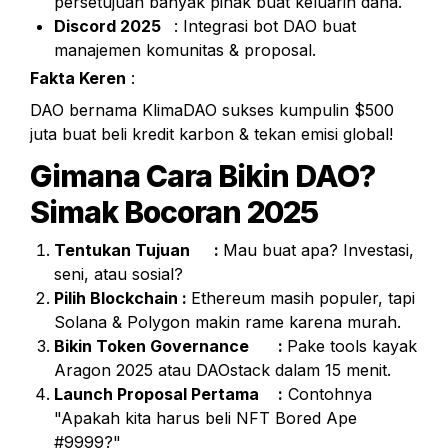
persetujuan banyak pihak buat keluarin dana.
Discord 2025
	: Integrasi bot DAO buat 
manajemen komunitas & proposal.
Fakta Keren
 :
DAO bernama KlimaDAO sukses kumpulin $500 
juta buat beli kredit karbon & tekan emisi global!
Gimana Cara Bikin DAO? 
Simak Bocoran 2025
Tentukan Tujuan	: 
Mau buat apa? Investasi, 
seni, atau sosial?
Pilih Blockchain	: 
Ethereum masih populer, tapi 
Solana & Polygon makin rame karena murah.
Bikin Token Governance	: 
Pake tools kayak 
Aragon 2025 atau DAOstack dalam 15 menit.
Launch Proposal Pertama	:
 Contohnya 
"Apakah kita harus beli NFT Bored Ape 
#9999?"