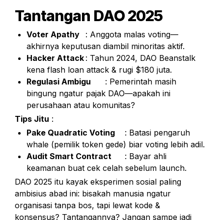
Tantangan DAO 2025
Voter Apathy
	: Anggota malas voting—
akhirnya keputusan diambil minoritas aktif.
Hacker Attack
	: Tahun 2024, DAO Beanstalk 
kena flash loan attack & rugi $180 juta.
Regulasi Ambigu
	: Pemerintah masih 
bingung ngatur pajak DAO—apakah ini 
perusahaan atau komunitas?
Tips Jitu
 :
Pake Quadratic Voting
	: Batasi pengaruh 
whale (pemilik token gede) biar voting lebih adil.
Audit Smart Contract
	: Bayar ahli 
keamanan buat cek celah sebelum launch.
DAO 2025 itu kayak eksperimen sosial paling 
ambisius abad ini: bisakah manusia ngatur 
organisasi tanpa bos, tapi lewat kode & 
konsensus? Tantangannya? Jangan sampe jadi 