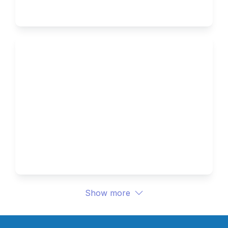
Dari Data Jadi Insight, Kenapa 
Banyak Bisnis Gagal 
Memanfaatkan Data Mereka 
Sendiri
Show more