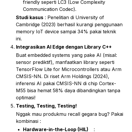
friendly seperti LC3 (Low Complexity 
Communication Codec).
Studi kasus
 : Penelitian di University of 
Cambridge (2023) berhasil kurangi penggunaan 
memory IoT device sampai 34% pakai teknik 
ini.
Integrasikan AI Edge dengan Library C++
Buat embedded systems yang pake AI (misal: 
sensor prediktif), manfaatkan library seperti 
TensorFlow Lite for Microcontrollers atau Arm 
CMSIS-NN. Di riset Arm Holdings (2024), 
inferensi AI pakai CMSIS-NN di chip Cortex-
M55 bisa hemat 58% daya dibandingkan tanpa 
optimasi!
Testing, Testing, Testing!
Nggak mau produkmu recall gegara bug? Pakai 
kombinasi :
Hardware-in-the-Loop (HIL)
	: 