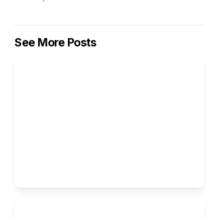
See More Posts
Bagaimana UX Writing 
Membentuk Identitas Brand 
Digital