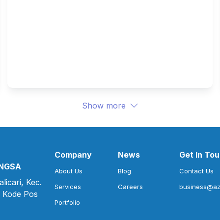
Studi Kasus : Monitoring 
Penjualan & Operasional 
Tanpa Harus Menunggu 
Laporan Akhir Bulan
Show more
Company
News
Get In To
ANGSA
About Us
Blog
Contact Us
icari, Kec.

Services
Careers
business@azu
 Kode Pos 
Portfolio