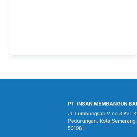
AI untuk Business Owner : 
Bukan Ganti Manusia, Tapi 
Bikin Manusia Lebih Fokus
PT. INSAN MEMBANGUN B
Jl. Lumbungsari V no 3 Kel. Kal
Pedurungan, Kota Semarang,
50198