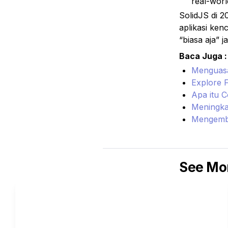
real-world
SolidJS di 2
aplikasi kenc
“biasa aja” 
Baca Juga :
Menguasa
Explore 
Apa itu 
Meningka
Mengemba
See Mor