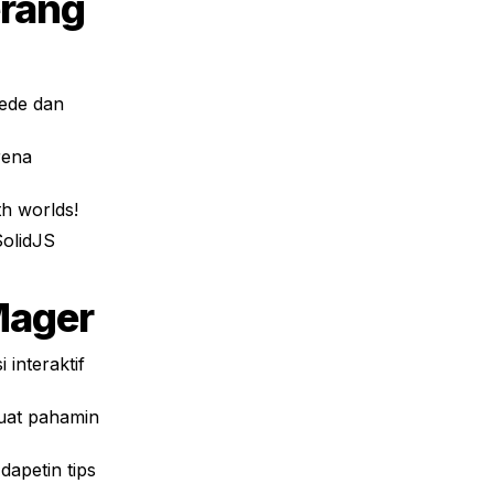
rang 
th worlds!
olidJS 
 Mager
interaktif 
uat pahamin 
apetin tips 