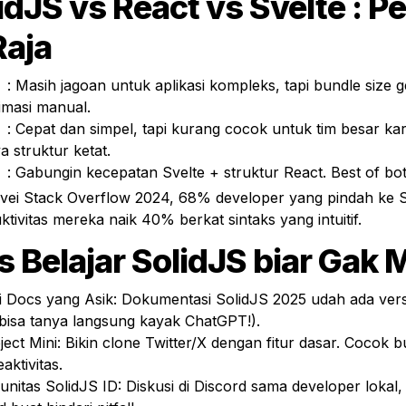
idJS vs React vs Svelte : Pe
Raja
le size gede dan 
imasi manual.
 tim besar karena 
 struktur ketat.
	: Gabungin kecepatan Svelte + struktur React. Best of bo
vei Stack Overflow 2024, 68% developer yang pindah ke S
tivitas mereka naik 40% berkat sintaks yang intuitif.
ps Belajar SolidJS biar Gak
i Docs yang Asik: Dokumentasi SolidJS 2025 udah ada versi 
bisa tanya langsung kayak ChatGPT!).
ect Mini: Bikin clone Twitter/X dengan fitur dasar. Cocok b
aktivitas.
nitas SolidJS ID: Diskusi di Discord sama developer lokal, d