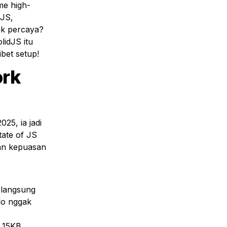
me high-
JS, 
k percaya? 
idJS itu 
ibet setup!
rk 
5, ia jadi 
ate of JS 
an kepuasan 
lo nggak 