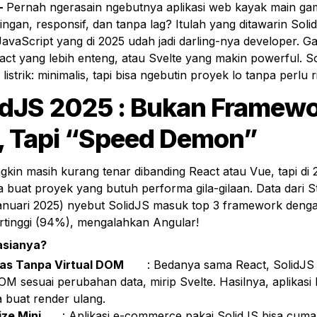
- 
Pernah ngerasain ngebutnya aplikasi web kayak main ga
ngan, responsif, dan tanpa lag? Itulah yang ditawarin Solid
vaScript yang di 2025 udah jadi darling-nya developer. Ga
ct yang lebih enteng, atau Svelte yang makin powerful. Sol
istrik: minimalis, tapi bisa ngebutin proyek lo tanpa perlu r
lidJS 2025 : Bukan Framewo
, Tapi “Speed Demon”
kin masih kurang tenar dibanding React atau Vue, tapi di 202
a buat proyek yang butuh performa gila-gilaan. Data dari St
 Januari 2025) nyebut SolidJS masuk top 3 framework deng
ertinggi (94%), mengalahkan Angular!
asianya?
tas Tanpa Virtual DOM
	: Bedanya sama React, SolidJS langsung 
M sesuai perubahan data, mirip Svelte. Hasilnya, aplikasi 
a buat render ulang.
ize Mini
	: Aplikasi e-commerce pakai SolidJS bisa cuma 15KB 