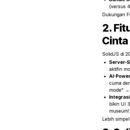
(versus 4
Dukungan Fu
2. Fi
Cinta
SolidJS di 2
Server-S
aktifin m
AI-Powe
cuma deng
mode” → S
Integras
bikin UI 3
museum!
Lebih simpel