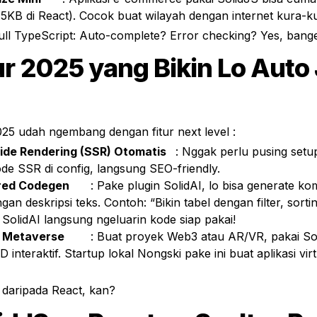
5KB di React). Cocok buat wilayah dengan internet kura-k
ll TypeScript: Auto-complete? Error checking? Yes, bange
tur 2025 yang Bikin Lo Auto 
025 udah ngembang dengan fitur next level :
ide Rendering (SSR) Otomatis
	: Nggak perlu pusing setup, tinggal 
ode SSR di config, langsung SEO-friendly.
red Codegen
	: Pake plugin SolidAI, lo bisa generate komponen 
an deskripsi teks. Contoh: “Bikin tabel dengan filter, sortin
olidAI langsung ngeluarin kode siap pakai!
i Metaverse
	: Buat proyek Web3 atau AR/VR, pakai SolidXR buat 
D interaktif. Startup lokal Nongski pake ini buat aplikasi virtu
 daripada React, kan?