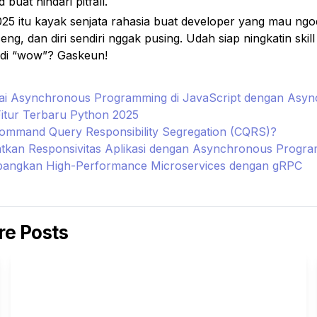
 buat hindari pitfall.
025 itu kayak senjata rahasia buat developer yang mau ngod
eng, dan diri sendiri nggak pusing. Udah siap ningkatin skill l
jadi “wow”? Gaskeun!
i Asynchronous Programming di JavaScript dengan Asyn
Fitur Terbaru Python 2025
Command Query Responsibility Segregation (CQRS)?
tkan Responsivitas Aplikasi dengan Asynchronous Progr
ngkan High-Performance Microservices dengan gRPC
e Posts