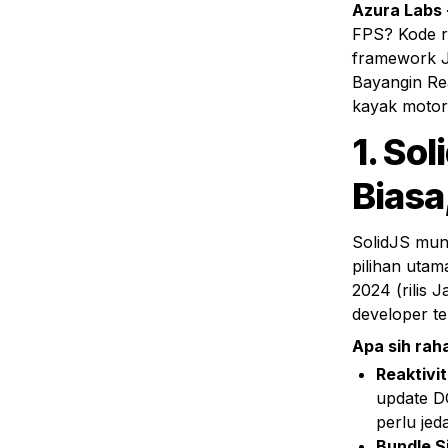
Azura Labs 
FPS? Kode ri
framework Ja
Bayangin Rea
kayak motor l
1. So
Biasa
SolidJS mung
pilihan utam
2024 (rilis
developer t
Apa sih rah
Reaktivi
update DO
perlu jed
Bundle S