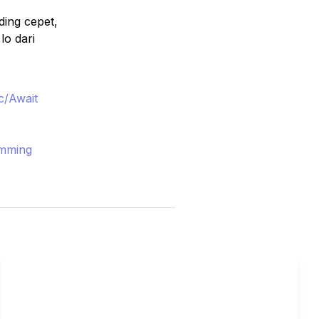
ing cepet, 
o dari 
c/Await
amming