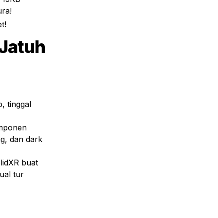
ura!
t!
Jatuh 
g, dan dark 
al tur 