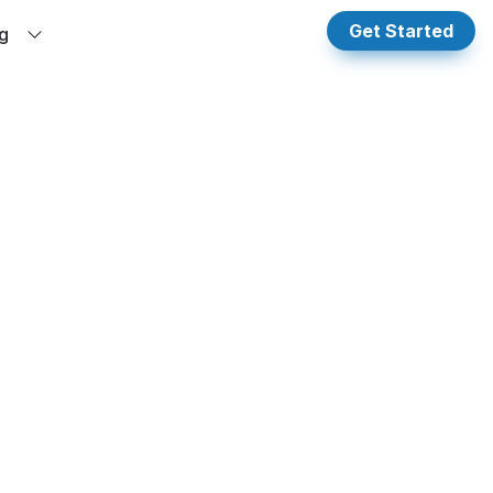
Get Started
g